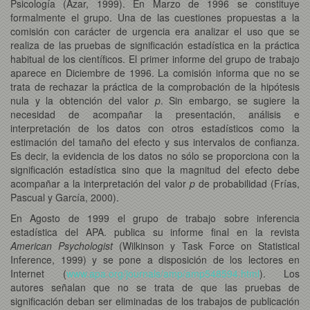
Psicología (Azar, 1999). En Marzo de 1996 se constituye
formalmente el grupo. Una de las cuestiones propuestas a la
comisión con carácter de urgencia era analizar el uso que se
realiza de las pruebas de significación estadística en la práctica
habitual de los científicos. El primer informe del grupo de trabajo
aparece en Diciembre de 1996. La comisión informa que no se
trata de rechazar la práctica de la comprobación de la hipótesis
nula y la obtención del valor
p
. Sin embargo, se sugiere la
necesidad de acompañar la presentación, análisis e
interpretación de los datos con otros estadísticos como la
estimación del tamaño del efecto y sus intervalos de confianza.
Es decir, la evidencia de los datos no sólo se proporciona con la
significación estadística sino que la magnitud del efecto debe
acompañar a la interpretación del valor
p
de probabilidad (Frías,
Pascual y García, 2000).
En Agosto de 1999 el grupo de trabajo sobre inferencia
estadística del APA. publica su informe final en la revista
American Psychologist
(Wilkinson y Task Force on Statistical
Inference, 1999) y se pone a disposición de los lectores en
Internet (
www.apa.org/journals/amp/amp548594.html
). Los
autores señalan que no se trata de que las pruebas de
significación deban ser eliminadas de los trabajos de publicación