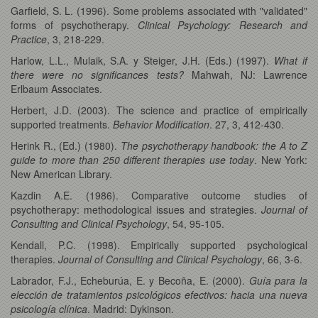
Garfield, S. L. (1996). Some problems associated with "validated"
forms of psychotherapy.
Clinical Psychology: Research and
Practice
, 3, 218-229.
Harlow, L.L., Mulaik, S.A. y Steiger, J.H. (Eds.) (1997).
What if
there were no significances tests?
Mahwah, NJ: Lawrence
Erlbaum Associates.
Herbert, J.D. (2003). The science and practice of empirically
supported treatments.
Behavior Modification
. 27, 3, 412-430.
Herink R., (Ed.) (1980).
The psychotherapy handbook: the A to Z
guide to more than 250 different therapies use today
. New York:
New American Library.
Kazdin A.E. (1986). Comparative outcome studies of
psychotherapy: methodological issues and strategies.
Journal of
Consulting and Clinical Psychology
, 54, 95-105.
Kendall, P.C. (1998). Empirically supported psychological
therapies.
Journal of Consulting and Clinical Psychology
, 66, 3-6.
Labrador, F.J., Echeburúa, E. y Becoña, E. (2000).
Guía para la
elección de tratamientos psicológicos efectivos: hacia una nueva
psicología clínica
. Madrid: Dykinson.