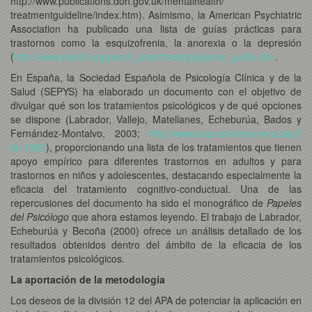
http://www.publications.doh.gov.uk/mentalhealth/
treatmentguideline/index.htm). Asimismo, la American Psychiatric
Association ha publicado una lista de guías prácticas para
trastornos como la esquizofrenia, la anorexia o la depresión
(
http://www.psych.org/psych_pract/treatg/pg/prac_guide.cfm
.
En España, la Sociedad Española de Psicología Clínica y de la
Salud (SEPYS) ha elaborado un documento con el objetivo de
divulgar qué son los tratamientos psicológicos y de qué opciones
se dispone (Labrador, Vallejo, Matellanes, Echeburúa, Bados y
Fernández-Montalvo, 2003;
http://www.cop.es/vernumero.asp?
id=1062
), proporcionando una lista de los tratamientos que tienen
apoyo empírico para diferentes trastornos en adultos y para
trastornos en niños y adolescentes, destacando especialmente la
eficacia del tratamiento cognitivo-conductual. Una de las
repercusiones del documento ha sido el monográfico de
Papeles
del Psicólogo
que ahora estamos leyendo. El trabajo de Labrador,
Echeburúa y Becoña (2000) ofrece un análisis detallado de los
resultados obtenidos dentro del ámbito de la eficacia de los
tratamientos psicológicos.
La aportación de la metodología
Los deseos de la división 12 del APA de potenciar la aplicación en