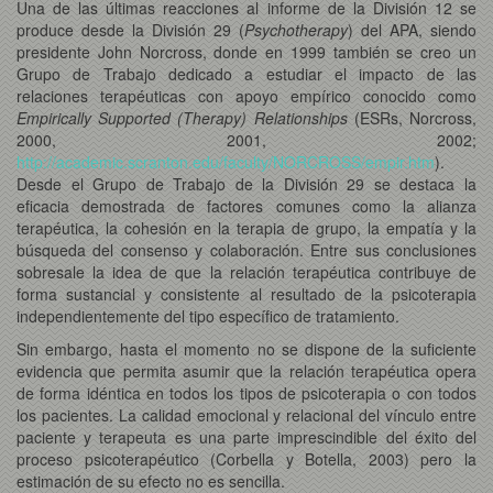
Una de las últimas reacciones al informe de la División 12 se
produce desde la División 29 (
Psychotherapy
) del APA, siendo
presidente John Norcross, donde en 1999 también se creo un
Grupo de Trabajo dedicado a estudiar el impacto de las
relaciones terapéuticas con apoyo empírico conocido como
Empirically Supported (Therapy) Relationships
(ESRs, Norcross,
2000, 2001, 2002;
http://academic.scranton.edu/faculty/NORCROSS/empir.htm
).
Desde el Grupo de Trabajo de la División 29 se destaca la
eficacia demostrada de factores comunes como la alianza
terapéutica, la cohesión en la terapia de grupo, la empatía y la
búsqueda del consenso y colaboración. Entre sus conclusiones
sobresale la idea de que la relación terapéutica contribuye de
forma sustancial y consistente al resultado de la psicoterapia
independientemente del tipo específico de tratamiento.
Sin embargo, hasta el momento no se dispone de la suficiente
evidencia que permita asumir que la relación terapéutica opera
de forma idéntica en todos los tipos de psicoterapia o con todos
los pacientes. La calidad emocional y relacional del vínculo entre
paciente y terapeuta es una parte imprescindible del éxito del
proceso psicoterapéutico (Corbella y Botella, 2003) pero la
estimación de su efecto no es sencilla.