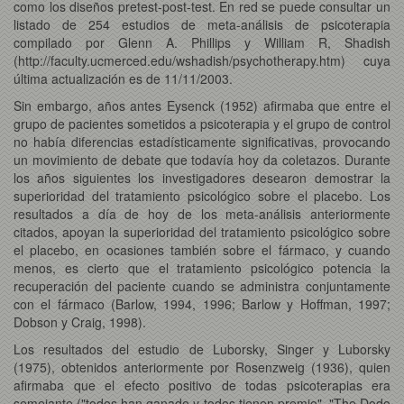
como los diseños pretest-post-test. En red se puede consultar un
listado de 254 estudios de meta-análisis de psicoterapia
compilado por Glenn A. Phillips y William R, Shadish
(http://faculty.ucmerced.edu/wshadish/psychotherapy.htm) cuya
última actualización es de 11/11/2003.
Sin embargo, años antes Eysenck (1952) afirmaba que entre el
grupo de pacientes sometidos a psicoterapia y el grupo de control
no había diferencias estadísticamente significativas, provocando
un movimiento de debate que todavía hoy da coletazos. Durante
los años siguientes los investigadores desearon demostrar la
superioridad del tratamiento psicológico sobre el placebo. Los
resultados a día de hoy de los meta-análisis anteriormente
citados, apoyan la superioridad del tratamiento psicológico sobre
el placebo, en ocasiones también sobre el fármaco, y cuando
menos, es cierto que el tratamiento psicológico potencia la
recuperación del paciente cuando se administra conjuntamente
con el fármaco (Barlow, 1994, 1996; Barlow y Hoffman, 1997;
Dobson y Craig, 1998).
Los resultados del estudio de Luborsky, Singer y Luborsky
(1975), obtenidos anteriormente por Rosenzweig (1936), quien
afirmaba que el efecto positivo de todas psicoterapias era
semejante ("todos han ganado y todos tienen premio", "The Dodo