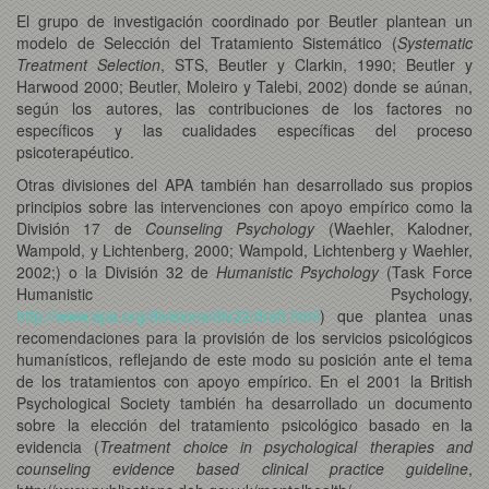
El grupo de investigación coordinado por Beutler plantean un
modelo de Selección del Tratamiento Sistemático (
Systematic
Treatment Selection
, STS, Beutler y Clarkin, 1990; Beutler y
Harwood 2000; Beutler, Moleiro y Talebi, 2002) donde se aúnan,
según los autores, las contribuciones de los factores no
específicos y las cualidades específicas del proceso
psicoterapéutico.
Otras divisiones del APA también han desarrollado sus propios
principios sobre las intervenciones con apoyo empírico como la
División 17 de
Counseling Psychology
(Waehler, Kalodner,
Wampold, y Lichtenberg, 2000; Wampold, Lichtenberg y Waehler,
2002;) o la División 32 de
Humanistic Psychology
(Task Force
Humanistic Psychology,
http://www.apa.org/divisions/div32/draft.html
) que plantea unas
recomendaciones para la provisión de los servicios psicológicos
humanísticos, reflejando de este modo su posición ante el tema
de los tratamientos con apoyo empírico. En el 2001 la British
Psychological Society también ha desarrollado un documento
sobre la elección del tratamiento psicológico basado en la
evidencia (
Treatment choice in psychological therapies and
counseling evidence based clinical practice guideline
,