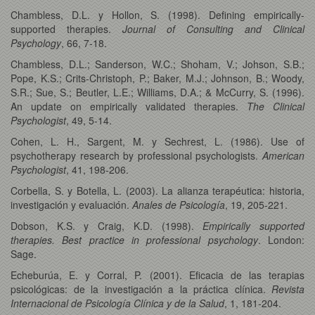
Chambless, D.L. y Hollon, S. (1998). Defining empirically-
supported therapies.
Journal of Consulting and Clinical
Psychology
, 66, 7-18.
Chambless, D.L.; Sanderson, W.C.; Shoham, V.; Johson, S.B.;
Pope, K.S.; Crits-Christoph, P.; Baker, M.J.; Johnson, B.; Woody,
S.R.; Sue, S.; Beutler, L.E.; Williams, D.A.; & McCurry, S. (1996).
An update on empirically validated therapies.
The Clinical
Psychologist
, 49, 5-14.
Cohen, L. H., Sargent, M. y Sechrest, L. (1986). Use of
psychotherapy research by professional psychologists.
American
Psychologist
, 41, 198-206.
Corbella, S. y Botella, L. (2003). La alianza terapéutica: historia,
investigación y evaluación.
Anales de Psicología
, 19, 205-221.
Dobson, K.S. y Craig, K.D. (1998).
Empirically supported
therapies. Best practice in professional psychology
. London:
Sage.
Echeburúa, E. y Corral, P. (2001). Eficacia de las terapias
psicológicas: de la investigación a la práctica clínica.
Revista
Internacional de Psicología Clínica y de la Salud
, 1, 181-204.