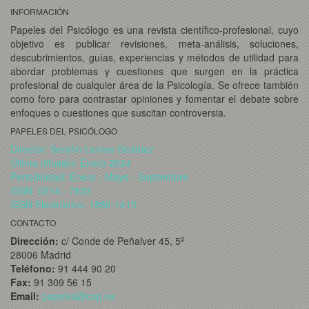
INFORMACIÓN
Papeles del Psicólogo es una revista científico-profesional, cuyo
objetivo es publicar revisiones, meta-análisis, soluciones,
descubrimientos, guías, experiencias y métodos de utilidad para
abordar problemas y cuestiones que surgen en la práctica
profesional de cualquier área de la Psicología. Se ofrece también
como foro para contrastar opiniones y fomentar el debate sobre
enfoques o cuestiones que suscitan controversia.
PAPELES DEL PSICÓLOGO
Director: Serafín Lemos Giráldez
Última difusión: Enero 2024
Periodicidad: Enero - Mayo - Septiembre
ISSN: 0214 - 7823
ISSN Electrónico: 1886-1415
CONTACTO
Dirección:
c/ Conde de Peñalver 45, 5º
28006 Madrid
Teléfono:
91 444 90 20
Fax:
91 309 56 15
Email:
papeles@cop.es