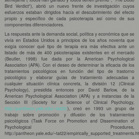
Bird Verdict"), abrió un nuevo frente de investigación cuyos
esfuerzos estaban dirigidos hacía el descubrimiento del efecto
propio y específico de cada psicoterapia así como de sus
componentes diferenciadores.
La respuesta ante la demanda social, política y económica que se
vivía en Estados Unidos a principios de los años noventa que
exigía conocer qué tipo de terapia era más efectiva ante un
listado de más de 400 psicoterapias existentes en el mercado
(Beutler, 1998) fue dada por la American Psychological
Association (APA). Con el deseo de determinar la eficacia de los
tratamientos psicológicos en función del tipo de trastorno
psicológico y elaborar guías de tratamiento adecuadas a
cualquier situación clínica concreta, la división 12 (Clinical
Psychology), presidida entonces por David Barlow, de la
American Psychological Association (APA) y a instancias de la
Sección III (Society for a Science of Clinical Psychology,
http://pantheon.yale.edu/~tat22/
), creó en 1993 un grupo de
trabajo sobre promoción y difusión de los tratamientos
psicológicos (Task Force on Promotion and Dissemination of
Psychological Procedures,
http://pantheon.yale.edu/~tat22/empirically_supported_treatments.h