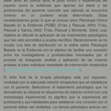
debe tener en cuenta tanto el juicio clínico o experiencia del
experto como la evidencia que aportan los datos y las
preferencias del paciente concreto que además se encuentra
inmerso en un contexto social determinado. Estas
consideraciones guían lo que se conoce como Psicología Clínica
Basada en la Evidencia (PCBE) (Frías y Pascual, 2003; Frías,
Pascual y García, 2002; Frías, Pascual y Monterde, 2004) cuyo
objetivo es difundir la aplicación de los tratamientos psicológicos
que han sido sometidos a prueba científica. Recientemente se ha
creado una lista de distribución en la rediris sobre Psicología
Basada en la Evidencia con el objetivo de facilitar una conexión
entre los investigadores y profesionales interesados por el
proceso de búsqueda, análisis y aplicación de las mejores
pruebas al caso individual necesitado de intervención terapéutica
(
http://www.rediris.es/list/info/psic-eviden.es.html
).
El éxito final de la terapia psicológica está, por supuesto,
modulado por la adecuada relación terapéutica que se establezca
con el paciente. Seleccionar el tratamiento psicológico que ha
demostrado su eficacia en situaciones de máximo control con una
metodología experimental no significa que la experiencia del
profesional y sus habilidades para establecer una conexión con el
paciente deban ser olvidadas. La ciencia psicológica avanza con