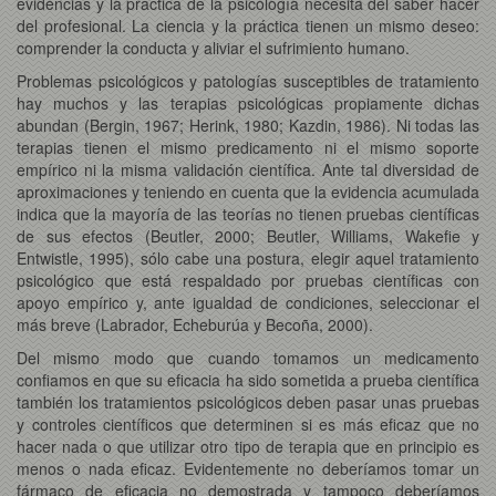
evidencias y la práctica de la psicología necesita del saber hacer
del profesional. La ciencia y la práctica tienen un mismo deseo:
comprender la conducta y aliviar el sufrimiento humano.
Problemas psicológicos y patologías susceptibles de tratamiento
hay muchos y las terapias psicológicas propiamente dichas
abundan (Bergin, 1967; Herink, 1980; Kazdin, 1986). Ni todas las
terapias tienen el mismo predicamento ni el mismo soporte
empírico ni la misma validación científica. Ante tal diversidad de
aproximaciones y teniendo en cuenta que la evidencia acumulada
indica que la mayoría de las teorías no tienen pruebas científicas
de sus efectos (Beutler, 2000; Beutler, Williams, Wakefie y
Entwistle, 1995), sólo cabe una postura, elegir aquel tratamiento
psicológico que está respaldado por pruebas científicas con
apoyo empírico y, ante igualdad de condiciones, seleccionar el
más breve (Labrador, Echeburúa y Becoña, 2000).
Del mismo modo que cuando tomamos un medicamento
confiamos en que su eficacia ha sido sometida a prueba científica
también los tratamientos psicológicos deben pasar unas pruebas
y controles científicos que determinen si es más eficaz que no
hacer nada o que utilizar otro tipo de terapia que en principio es
menos o nada eficaz. Evidentemente no deberíamos tomar un
fármaco de eficacia no demostrada y tampoco deberíamos