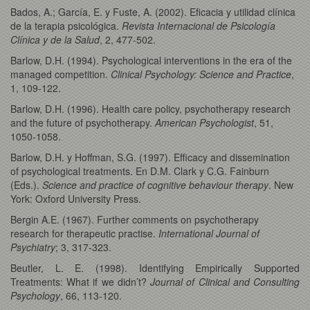
Bados, A.; García, E. y Fuste, A. (2002). Eficacia y utilidad clínica
de la terapia psicológica.
Revista Internacional de Psicología
Clínica y de la Salud
, 2, 477-502.
Barlow, D.H. (1994). Psychological interventions in the era of the
managed competition.
Clinical Psychology: Science and Practice
,
1, 109-122.
Barlow, D.H. (1996). Health care policy, psychotherapy research
and the future of psychotherapy.
American Psychologist
, 51,
1050-1058.
Barlow, D.H. y Hoffman, S.G. (1997). Efficacy and dissemination
of psychological treatments. En D.M. Clark y C.G. Fainburn
(Eds.).
Science and practice of cognitive behaviour therapy
. New
York: Oxford University Press.
Bergin A.E. (1967). Further comments on psychotherapy
research for therapeutic practise.
International
Journal of
Psychiatry
; 3, 317-323.
Beutler, L. E. (1998). Identifying Empirically Supported
Treatments: What if we didn’t?
Journal of Clinical and Consulting
Psychology
, 66, 113-120.