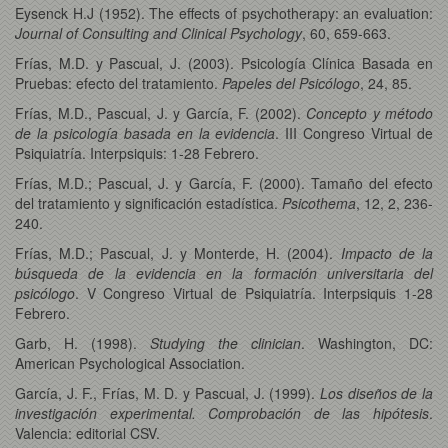
Eysenck H.J (1952). The effects of psychotherapy: an evaluation:
Journal of Consulting and Clinical Psychology
, 60, 659-663.
Frías, M.D. y Pascual, J. (2003). Psicología Clínica Basada en
Pruebas: efecto del tratamiento.
Papeles del Psicólogo
, 24, 85.
Frías, M.D., Pascual, J. y García, F. (2002).
Concepto y método
de la psicología basada en la evidencia
. III Congreso Virtual de
Psiquiatría. Interpsiquis: 1-28 Febrero.
Frías, M.D.; Pascual, J. y García, F. (2000). Tamaño del efecto
del tratamiento y significación estadística.
Psicothema
, 12, 2, 236-
240.
Frías, M.D.; Pascual, J. y Monterde, H. (2004).
Impacto de la
búsqueda de la evidencia en la formación universitaria del
psicólogo
. V Congreso Virtual de Psiquiatría. Interpsiquis 1-28
Febrero.
Garb, H. (1998).
Studying the clinician
. Washington, DC:
American Psychological Association.
García, J. F., Frías, M. D. y Pascual, J. (1999).
Los diseños de la
investigación experimental. Comprobación de las hipótesis
.
Valencia: editorial CSV.