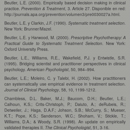
Beutler, L.E. (2000). Empirically based decision making in clinical
practice.
Prevention & Treatment
, 3. Article 27. Disponible en red:
http://journals.apa.org/prevention/volumen3/pre0030027a.html.
Beutler, L.E. y Clarkin, J.F. (1990).
Systematic treatment selection
.
New York: Brunner/Mazel.
Beutler, L.E. y Harwood, M. (2000).
Prescriptive Psychotherapy: A
Practical Guide to Systematic Treatment Selection
. New York:
Oxford University Press.
Beutler, L.E., Williams, R.E., Wakefield, P.J. y Entwistle, S.R.
(1995). Bridging scientist and practitioner perspectives in clinical
psychology.
American Psychologist
, 50, 984–994.
Beutler, L.E.; Moleiro, C. y Talebi, H. (2002). How practitioners
can systematically use empirical evidence in treatment selection.
Journal of Clinical Psychology
, 58, 10, 1199-1212.
Chambless, D.L. Baker, M.J.; Baucom, D.H.; Beutler, L.E.;
Calhoun, K.S.; Crits-Christoph, P.; Daiuto, A.; deRubeis, R.;
Detweiler, J.; Haga, D.A.F.; Johson, S.B.; McCurry, S.; Mueser,
K.T.; Pope, K.S.; Sanderson, W.C.; Shoham, V.; Stickle, T.;
Williams, D.A.; & Woody, S.R. (1998). An update on empirically
validated therapies II.
The Clinical Psychologist
, 51, 3-16.