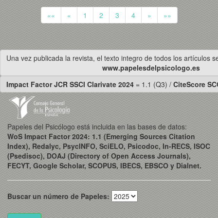
««
«
1
2
3
4
»
»»
Una vez publicada la revista, el texto integro de todos los artículos 
www.papelesdelpsicologo.es
Impact Factor JCR SSCI Clarivate 2024
= 1.1 (Q3) /
CiteScore S
Papeles del Psicólogo está incluida en las bases de datos:
WoS Impact Factor 2024: 1.1 (Emerging Sources Citation
Index), Redalyc, PsycINFO, SciELO, Psicodoc, In-RECS, ISOC
(Psedisoc), DOAJ (Directory of Open Access Journals),
FECYT, Google Scholar, SCOPUS, IBECS, EBSCO y Dialnet.
Buscar un número de Papeles: