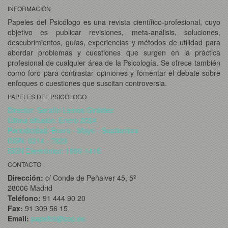
INFORMACIÓN
Papeles del Psicólogo es una revista científico-profesional, cuyo
objetivo es publicar revisiones, meta-análisis, soluciones,
descubrimientos, guías, experiencias y métodos de utilidad para
abordar problemas y cuestiones que surgen en la práctica
profesional de cualquier área de la Psicología. Se ofrece también
como foro para contrastar opiniones y fomentar el debate sobre
enfoques o cuestiones que suscitan controversia.
PAPELES DEL PSICÓLOGO
Director: Serafín Lemos Giráldez
Última difusión: Enero 2024
Periodicidad: Enero - Mayo - Septiembre
ISSN: 0214 - 7823
ISSN Electrónico: 1886-1415
CONTACTO
Dirección:
c/ Conde de Peñalver 45, 5º
28006 Madrid
Teléfono:
91 444 90 20
Fax:
91 309 56 15
Email:
papeles@cop.es