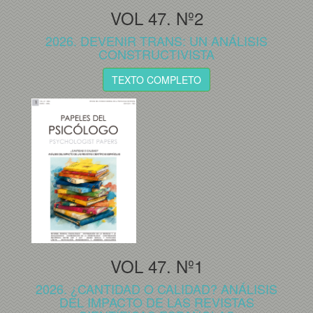
VOL 47. Nº2
2026. DEVENIR TRANS: UN ANÁLISIS
CONSTRUCTIVISTA
TEXTO COMPLETO
VOL 47. Nº1
2026. ¿CANTIDAD O CALIDAD? ANÁLISIS
DEL IMPACTO DE LAS REVISTAS